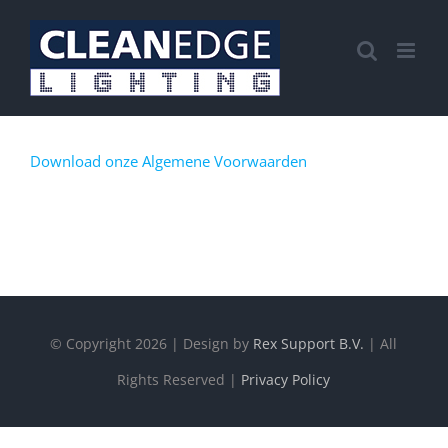
Ga
naar
inhoud
Download onze Algemene Voorwaarden
© Copyright
2026 | Design by
Rex Support B.V.
| All
Rights Reserved |
Privacy Policy